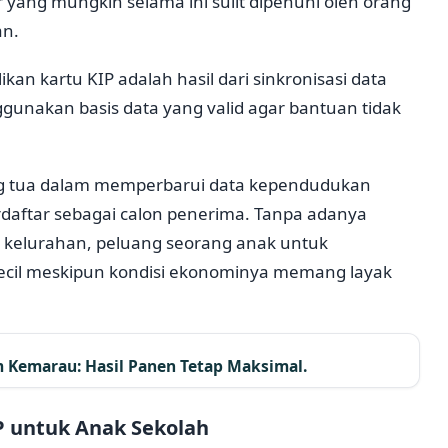
yang mungkin selama ini sulit dipenuhi oleh orang
an.
an kartu KIP adalah hasil dari sinkronisasi data
unakan basis data yang valid agar bantuan tidak
rang tua dalam memperbarui data kependudukan
rdaftar sebagai calon penerima. Tanpa adanya
u kelurahan, peluang seorang anak untuk
ecil meskipun kondisi ekonominya memang layak
m Kemarau: Hasil Panen Tetap Maksimal.
 untuk Anak Sekolah