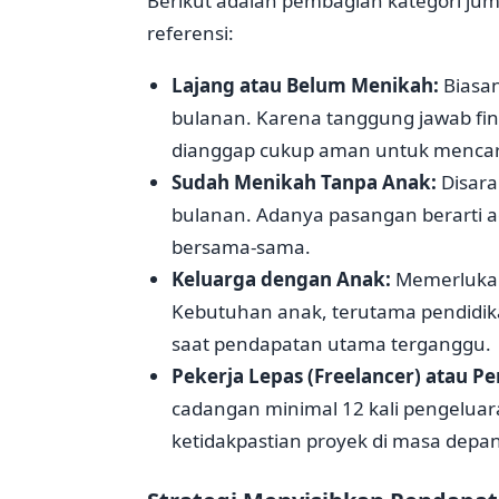
Berikut adalah pembagian kategori jum
referensi:
Lajang atau Belum Menikah:
Biasan
bulanan. Karena tanggung jawab finan
dianggap cukup aman untuk mencari 
Sudah Menikah Tanpa Anak:
Disara
bulanan. Adanya pasangan berarti ad
bersama-sama.
Keluarga dengan Anak:
Memerlukan 
Kebutuhan anak, terutama pendidika
saat pendapatan utama terganggu.
Pekerja Lepas (Freelancer) atau P
cadangan minimal 12 kali pengeluar
ketidakpastian proyek di masa depan