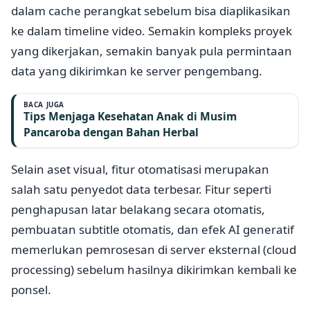
dalam cache perangkat sebelum bisa diaplikasikan
ke dalam timeline video. Semakin kompleks proyek
yang dikerjakan, semakin banyak pula permintaan
data yang dikirimkan ke server pengembang.
BACA JUGA
Tips Menjaga Kesehatan Anak di Musim
Pancaroba dengan Bahan Herbal
Selain aset visual, fitur otomatisasi merupakan
salah satu penyedot data terbesar. Fitur seperti
penghapusan latar belakang secara otomatis,
pembuatan subtitle otomatis, dan efek AI generatif
memerlukan pemrosesan di server eksternal (cloud
processing) sebelum hasilnya dikirimkan kembali ke
ponsel.