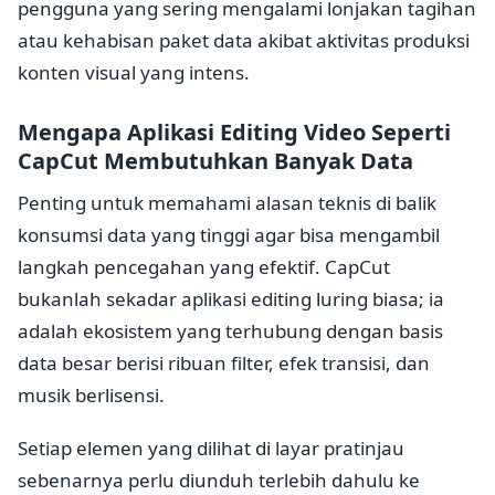
pengguna yang sering mengalami lonjakan tagihan
atau kehabisan paket data akibat aktivitas produksi
konten visual yang intens.
Mengapa Aplikasi Editing Video Seperti
CapCut Membutuhkan Banyak Data
Penting untuk memahami alasan teknis di balik
konsumsi data yang tinggi agar bisa mengambil
langkah pencegahan yang efektif. CapCut
bukanlah sekadar aplikasi editing luring biasa; ia
adalah ekosistem yang terhubung dengan basis
data besar berisi ribuan filter, efek transisi, dan
musik berlisensi.
Setiap elemen yang dilihat di layar pratinjau
sebenarnya perlu diunduh terlebih dahulu ke