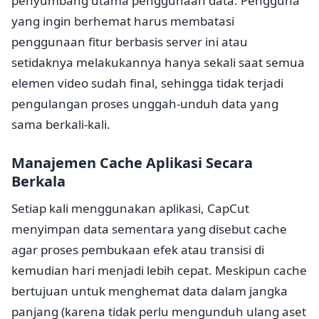
penyumbang utama penggunaan data. Pengguna
yang ingin berhemat harus membatasi
penggunaan fitur berbasis server ini atau
setidaknya melakukannya hanya sekali saat semua
elemen video sudah final, sehingga tidak terjadi
pengulangan proses unggah-unduh data yang
sama berkali-kali.
Manajemen Cache Aplikasi Secara
Berkala
Setiap kali menggunakan aplikasi, CapCut
menyimpan data sementara yang disebut cache
agar proses pembukaan efek atau transisi di
kemudian hari menjadi lebih cepat. Meskipun cache
bertujuan untuk menghemat data dalam jangka
panjang (karena tidak perlu mengunduh ulang aset