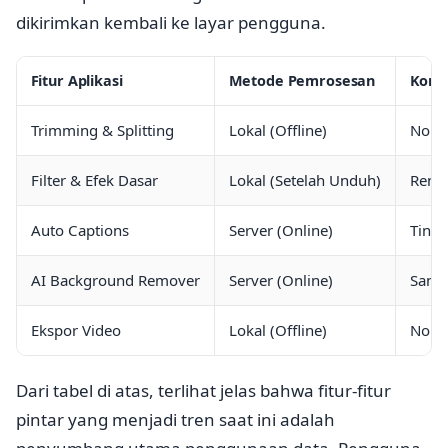
dikirimkan kembali ke layar pengguna.
Fitur Aplikasi
Metode Pemrosesan
Kons
Trimming & Splitting
Lokal (Offline)
Nol
Filter & Efek Dasar
Lokal (Setelah Unduh)
Rend
Auto Captions
Server (Online)
Tingg
AI Background Remover
Server (Online)
Sanga
Ekspor Video
Lokal (Offline)
Nol
Dari tabel di atas, terlihat jelas bahwa fitur-fitur
pintar yang menjadi tren saat ini adalah