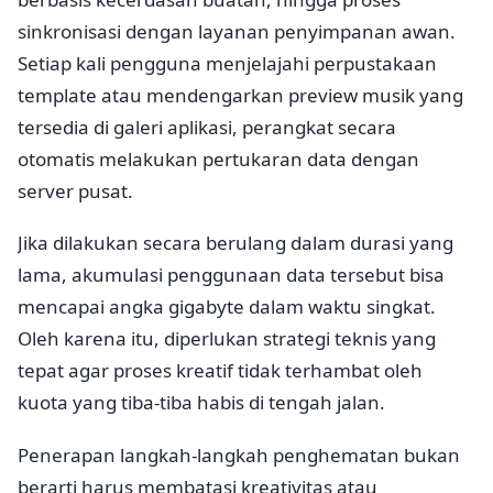
sinkronisasi dengan layanan penyimpanan awan.
Setiap kali pengguna menjelajahi perpustakaan
template atau mendengarkan preview musik yang
tersedia di galeri aplikasi, perangkat secara
otomatis melakukan pertukaran data dengan
server pusat.
Jika dilakukan secara berulang dalam durasi yang
lama, akumulasi penggunaan data tersebut bisa
mencapai angka gigabyte dalam waktu singkat.
Oleh karena itu, diperlukan strategi teknis yang
tepat agar proses kreatif tidak terhambat oleh
kuota yang tiba-tiba habis di tengah jalan.
Penerapan langkah-langkah penghematan bukan
berarti harus membatasi kreativitas atau