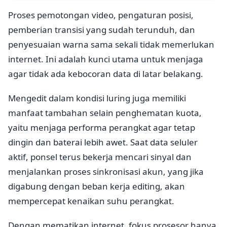
Proses pemotongan video, pengaturan posisi,
pemberian transisi yang sudah terunduh, dan
penyesuaian warna sama sekali tidak memerlukan
internet. Ini adalah kunci utama untuk menjaga
agar tidak ada kebocoran data di latar belakang.
Mengedit dalam kondisi luring juga memiliki
manfaat tambahan selain penghematan kuota,
yaitu menjaga performa perangkat agar tetap
dingin dan baterai lebih awet. Saat data seluler
aktif, ponsel terus bekerja mencari sinyal dan
menjalankan proses sinkronisasi akun, yang jika
digabung dengan beban kerja editing, akan
mempercepat kenaikan suhu perangkat.
Dengan mematikan internet, fokus prosesor hanya