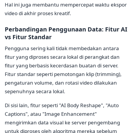
Hal ini juga membantu mempercepat waktu ekspor
video di akhir proses kreatif.
Perbandingan Penggunaan Data: Fitur AI
vs Fitur Standar
Pengguna sering kali tidak membedakan antara
fitur yang diproses secara lokal di perangkat dan
fitur yang berbasis kecerdasan buatan di server.
Fitur standar seperti pemotongan klip (trimming),
pengaturan volume, dan rotasi video dilakukan
sepenuhnya secara lokal.
Di sisi lain, fitur seperti "AI Body Reshape", "Auto
Captions", atau "Image Enhancement"
mengirimkan data visual ke server pengembang
untuk diproses oleh algoritma mereka sebelum