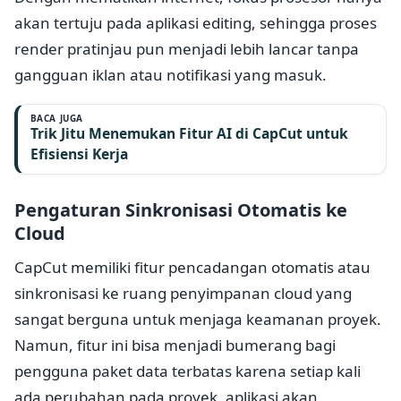
akan tertuju pada aplikasi editing, sehingga proses
render pratinjau pun menjadi lebih lancar tanpa
gangguan iklan atau notifikasi yang masuk.
BACA JUGA
Trik Jitu Menemukan Fitur AI di CapCut untuk
Efisiensi Kerja
Pengaturan Sinkronisasi Otomatis ke
Cloud
CapCut memiliki fitur pencadangan otomatis atau
sinkronisasi ke ruang penyimpanan cloud yang
sangat berguna untuk menjaga keamanan proyek.
Namun, fitur ini bisa menjadi bumerang bagi
pengguna paket data terbatas karena setiap kali
ada perubahan pada proyek, aplikasi akan