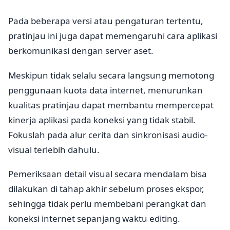
Pada beberapa versi atau pengaturan tertentu,
pratinjau ini juga dapat memengaruhi cara aplikasi
berkomunikasi dengan server aset.
Meskipun tidak selalu secara langsung memotong
penggunaan kuota data internet, menurunkan
kualitas pratinjau dapat membantu mempercepat
kinerja aplikasi pada koneksi yang tidak stabil.
Fokuslah pada alur cerita dan sinkronisasi audio-
visual terlebih dahulu.
Pemeriksaan detail visual secara mendalam bisa
dilakukan di tahap akhir sebelum proses ekspor,
sehingga tidak perlu membebani perangkat dan
koneksi internet sepanjang waktu editing.