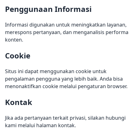
Penggunaan Informasi
Informasi digunakan untuk meningkatkan layanan,
merespons pertanyaan, dan menganalisis performa
konten.
Cookie
Situs ini dapat menggunakan cookie untuk
pengalaman pengguna yang lebih baik. Anda bisa
menonaktifkan cookie melalui pengaturan browser.
Kontak
Jika ada pertanyaan terkait privasi, silakan hubungi
kami melalui halaman kontak.